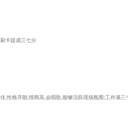
,刷卡提成三七分
气质佳,性格开朗,情商高,会唱歌,能够活跃现场氛围;工作满