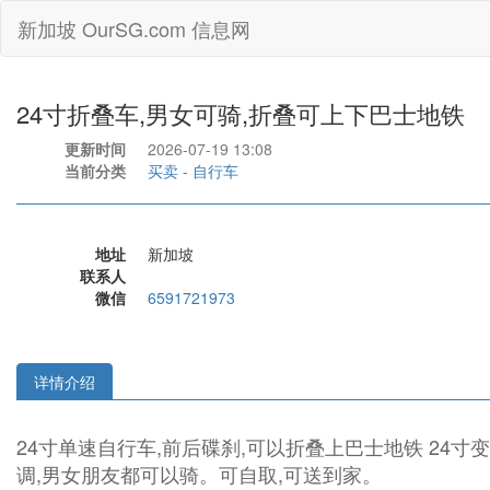
新加坡 OurSG.com 信息网
24寸折叠车,男女可骑,折叠可上下巴士地铁
更新时间
2026-07-19 13:08
当前分类
买卖
-
自行车
地址
新加坡
联系人
微信
6591721973
详情介绍
24寸单速自行车,前后碟刹,可以折叠上巴士地铁 24寸
调,男女朋友都可以骑。可自取,可送到家。