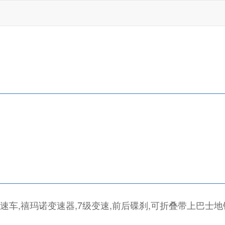
变速车,禧玛诺变速器,7级变速,前后碟刹,可折叠带上巴士