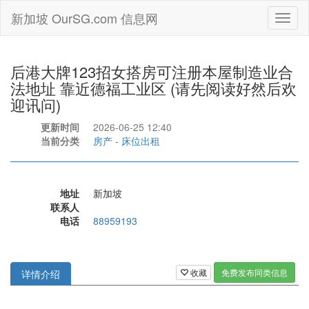
新加坡 OurSG.com 信息网
Toggl
naviga
后港大牌123招女搭房可注册本屋制造业合
法地址 靠近德福工业区 (请先阅读好然后欢
迎讯问)
更新时间
2026-06-25 12:40
当前分类
房产
-
床位出租
地址
新加坡
联系人
电话
88959193
收藏
免费发布同类信息
详情介绍