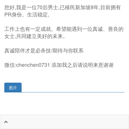
您好,我是一位70后男士,已移民新加坡8年,目前拥有
PR身份。生活稳定,
工作上也有一定成就。希望能遇到一位真诚、善良的
女士,共同建立美好的未来。
真诚陪伴才是必杀技/期待与你联系
微信:chenchen0731 添加我之后请说明来意谢谢
图片