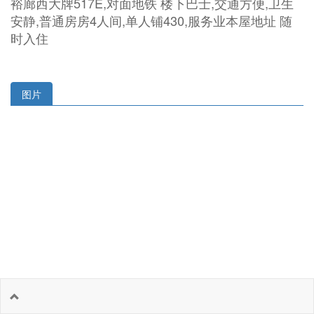
裕廊西大牌517E,对面地铁 楼下巴士,交通方便,卫生
安静,普通房房4人间,单人铺430,服务业本屋地址 随
时入住
图片