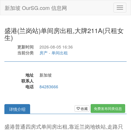
新加坡 OurSG.com 信息网
Toggl
naviga
盛港(兰岗站)单间房出租,大牌211A(只租女
生)
更新时间
2026-08-05 16:36
当前分类
房产
-
单间出租
地址
新加坡
联系人
电话
84283666
收藏
免费发布同类信息
详情介绍
盛港普通四房式单间房出租,靠近兰岗地铁站,走路只