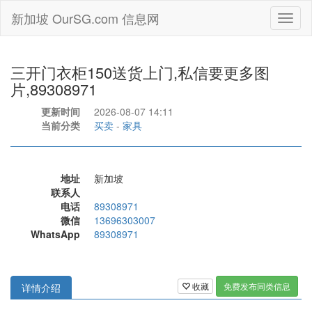
新加坡 OurSG.com 信息网
Toggl
naviga
三开门衣柜150送货上门,私信要更多图
片,89308971
更新时间
2026-08-07 14:11
当前分类
买卖
-
家具
地址
新加坡
联系人
电话
89308971
微信
13696303007
WhatsApp
89308971
收藏
免费发布同类信息
详情介绍