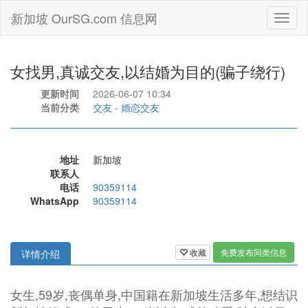
新加坡 OurSG.com 信息网
Toggl
naviga
女找男,真诚交友,以结婚为目的(骗子绕行)
更新时间
2026-06-07 10:34
当前分类
交友
-
婚恋交友
地址
新加坡
联系人
电话
90359114
WhatsApp
90359114
收藏
免费发布同类信息
详情介绍
女生,59岁,丧偶单身,中国籍在新加坡生活多年,想结识