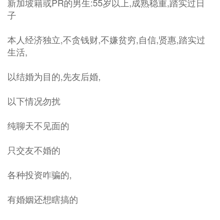
新加坡籍或PR的男生:55岁以上,成熟稳重,踏实过日
子
本人经济独立,不贪钱财,不嫌贫穷,自信,贤惠,踏实过
生活,
以结婚为目的,先友后婚,
以下情况勿扰
纯聊天不见面的
只交友不婚的
各种投资咋骗的,
有婚姻还想瞎搞的