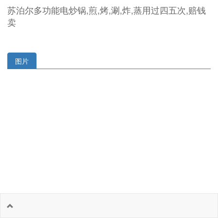
苏泊尔多功能电炒锅,煎,烤,涮,炸,蒸用过四五次,赔钱
卖
图片