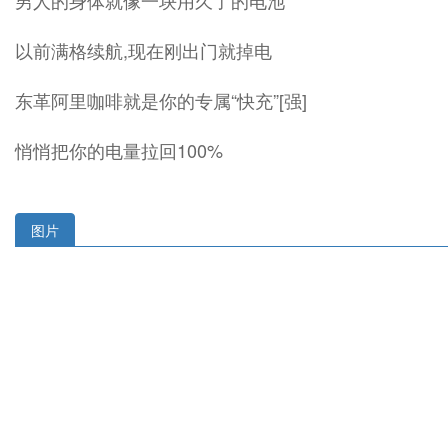
男人的身体就像一块用久了的电池
以前满格续航,现在刚出门就掉电
东革阿里咖啡就是你的专属“快充”[强]
悄悄把你的电量拉回100%
图片