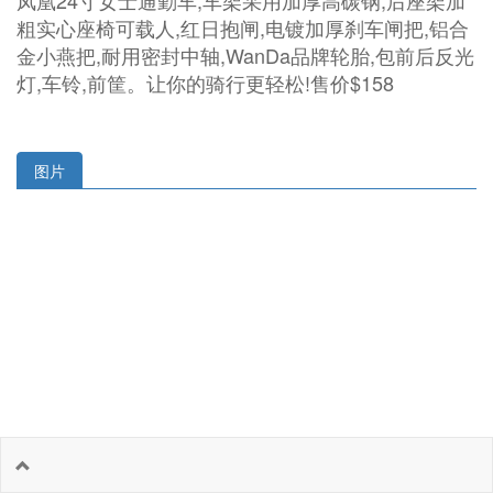
凤凰24寸女士通勤车,车架采用加厚高碳钢,后座架加
粗实心座椅可载人,红日抱闸,电镀加厚刹车闸把,铝合
金小燕把,耐用密封中轴,WanDa品牌轮胎,包前后反光
灯,车铃,前筐。让你的骑行更轻松!售价$158
图片