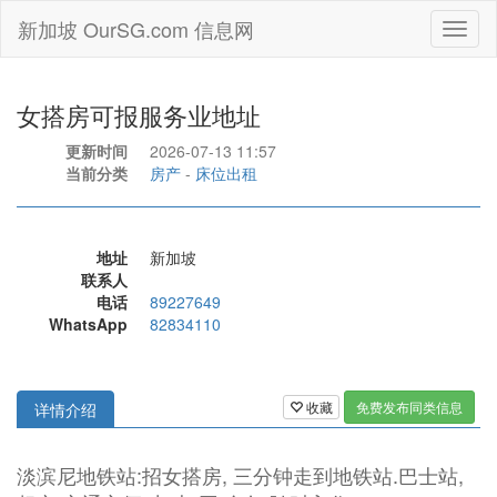
新加坡 OurSG.com 信息网
Toggl
naviga
女搭房可报服务业地址
更新时间
2026-07-13 11:57
当前分类
房产
-
床位出租
地址
新加坡
联系人
电话
89227649
WhatsApp
82834110
收藏
免费发布同类信息
详情介绍
淡滨尼地铁站:招女搭房, 三分钟走到地铁站.巴士站,