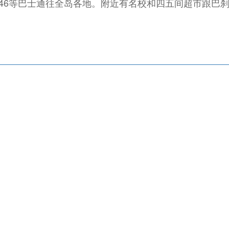
18、46等巴士通往全岛各地。附近有名校和四五间超市跟巴