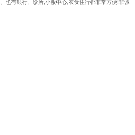
刹、也有银行、诊所,小贩中心,衣食住行都非常方便!非诚