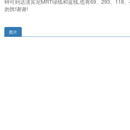
钟可到达淡宾尼MRT绿线和蓝线,也有69、293、1
勿扰!谢谢!
图片