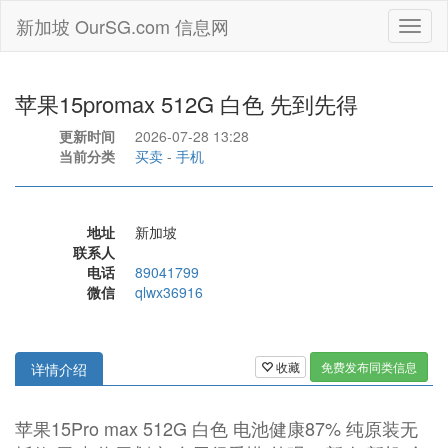
新加坡 OurSG.com 信息网
Toggl
naviga
苹果15promax 512G 白色 先到先得
更新时间
2026-07-28 13:28
当前分类
买卖
-
手机
地址
新加坡
联系人
电话
89041799
微信
qlwx36916
收藏
免费发布同类信息
详情介绍
苹果15Pro max 512G 白色 电池健康87% 纯原装无