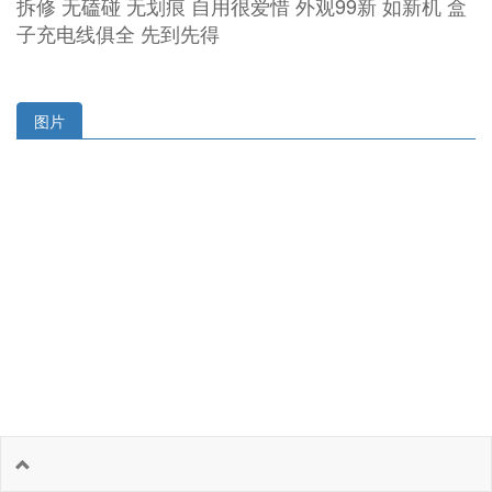
拆修 无磕碰 无划痕 自用很爱惜 外观99新 如新机 盒
子充电线俱全 先到先得
图片