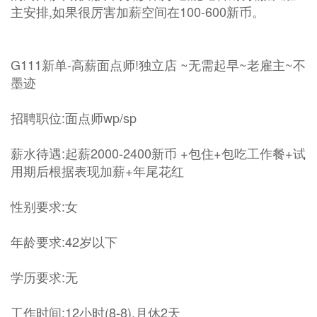
主安排,如果很厉害加薪空间在100-600新币。
G111新单-高薪面点师!独立店 ~无需起早~老雇主~不
墨迹
招聘职位:面点师wp/sp
薪水待遇:起薪2000-2400新币 +包住+包吃工作餐+试
用期后根据表现加薪+年尾花红
性别要求:女
年龄要求:42岁以下
学历要求:无
工作时间:12小时(8-8),月休2天