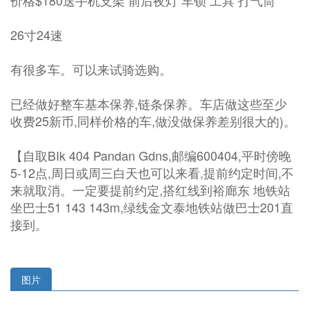
价格$180送手机支架 前后夜灯 车锁 工具 打气筒
26寸24速
有很多车。可以来试骑选购。
已经做好整车基本保养,链条保养。车店做这些至少
收费25新币,同样价格的车,做没做保养差别很大的)。
【自取BIk 404 Pandan Gdns,邮编600404,平时傍晚
5-12点,周日或周三白天也可以来看,提前约定时间,不
来就取消。一定要提前约定,搭红线到裕廊东 地铁站
坐巴士51 143 143m,绿线金文泰地铁站做巴士201直
接到。
图片