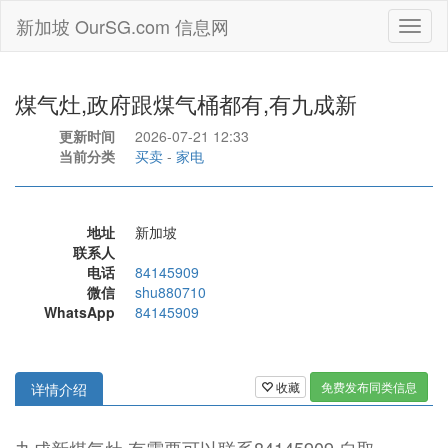
新加坡 OurSG.com 信息网
Toggl
naviga
煤气灶,政府跟煤气桶都有,有九成新
更新时间
2026-07-21 12:33
当前分类
买卖
-
家电
地址
新加坡
联系人
电话
84145909
微信
shu880710
WhatsApp
84145909
收藏
免费发布同类信息
详情介绍