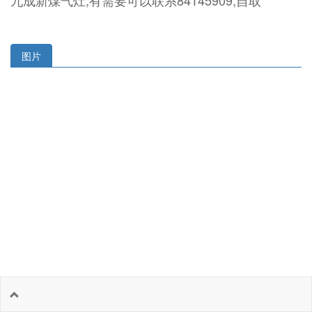
九成新煤气灶,有需要可以联系84145909,自取
图片