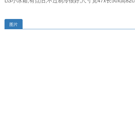
LG小冰箱,有点旧,不过制冷很好,尺寸宽47x长50x高8
图片