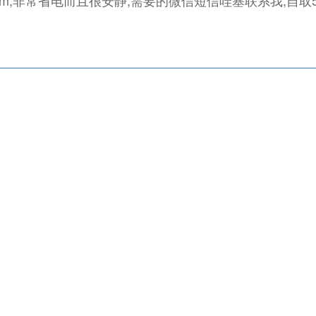
2cm,非常省电而且很安静,需要的微信短信哇塞联系我,自取5