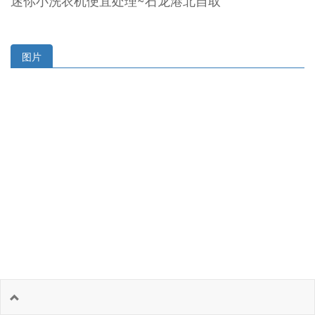
迷你小洗衣机便宜处理~石龙港北自取
图片