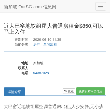
新加坡 OurSG.com 信息网
Toggl
naviga
近大巴窑地铁组屋大普通房租金$850,可以
马上入住
更新时间
2026-06-10 11:39
当前分类
房产
-
单间出租
地址
新加坡
联系人
电话
94387028
收藏
免费发布同类信息
详情介绍
大巴窑近地铁组屋空调普通房出租,人少安静,无小孩,