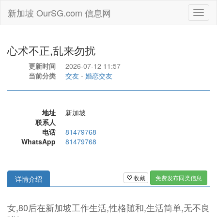
新加坡 OurSG.com 信息网
Toggl
naviga
心术不正,乱来勿扰
更新时间
2026-07-12 11:57
当前分类
交友
-
婚恋交友
地址
新加坡
联系人
电话
81479768
WhatsApp
81479768
收藏
免费发布同类信息
详情介绍
女,80后在新加坡工作生活,性格随和,生活简单,无不良