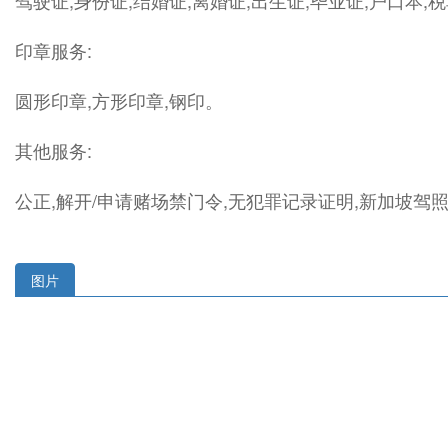
驾驶证,身份证,结婚证,离婚证,出生证,毕业证,户口本,
印章服务:
圆形印章,方形印章,钢印。
其他服务:
公正,解开/申请赌场禁门令,无犯罪记录证明,新加坡驾
图片