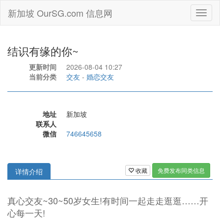
新加坡 OurSG.com 信息网
Toggl
naviga
结识有缘的你~
更新时间
2026-08-04 10:27
当前分类
交友
-
婚恋交友
地址
新加坡
联系人
微信
746645658
收藏
免费发布同类信息
详情介绍
真心交友~30~50岁女生!有时间一起走走逛逛……开
心每一天!