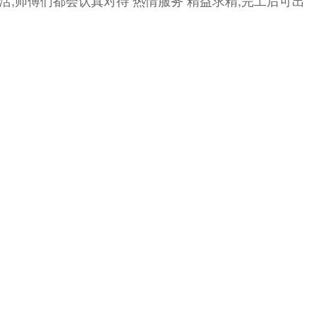
,师傅们都会认真对待 热情服务 精益求精,完工后可出