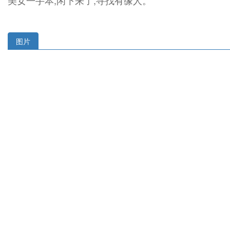
美女一手本,闲下来了,寻找有缘人。
图片