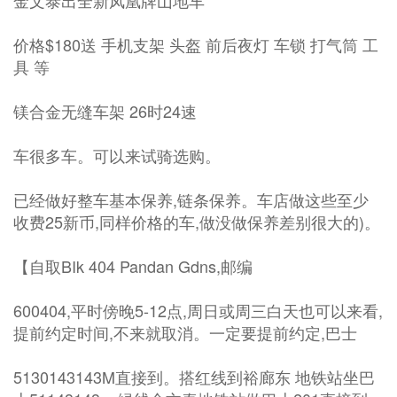
金文泰出全新凤凰牌山地车
价格$180送 手机支架 头盔 前后夜灯 车锁 打气筒 工
具 等
镁合金无缝车架 26时24速
车很多车。可以来试骑选购。
已经做好整车基本保养,链条保养。车店做这些至少
收费25新币,同样价格的车,做没做保养差别很大的)。
【自取BIk 404 Pandan Gdns,邮编
600404,平时傍晚5-12点,周日或周三白天也可以来看,
提前约定时间,不来就取消。一定要提前约定,巴士
5130143143M直接到。搭红线到裕廊东 地铁站坐巴