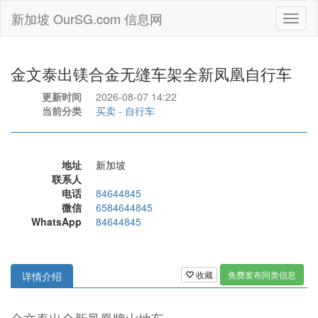
新加坡 OurSG.com 信息网
Toggl
naviga
金文泰出镁合金无缝车架全新凤凰自行车
更新时间
2026-08-07 14:22
当前分类
买卖
-
自行车
地址
新加坡
联系人
电话
84644845
微信
6584644845
WhatsApp
84644845
收藏
免费发布同类信息
详情介绍