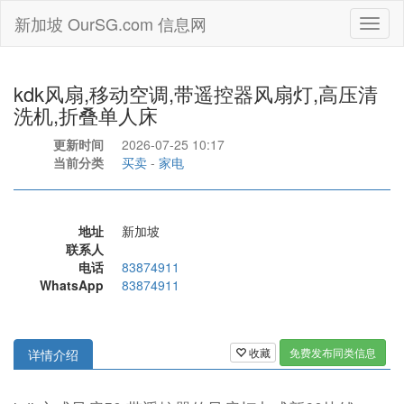
新加坡 OurSG.com 信息网
Toggl
naviga
kdk风扇,移动空调,带遥控器风扇灯,高压清
洗机,折叠单人床
更新时间
2026-07-25 10:17
当前分类
买卖
-
家电
地址
新加坡
联系人
电话
83874911
WhatsApp
83874911
收藏
免费发布同类信息
详情介绍