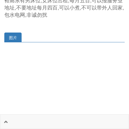
裕廊东有男床位,女床位出租,每月五百,可以报服务业
地址,不要地址每月四百,可以小煮,不可以带外人回家,
包水电网,非诚勿扰
图片