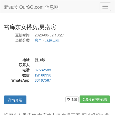
新加坡 OurSG.com 信息网
Toggl
naviga
裕廊东女搭房,男搭房
更新时间
2026-08-02 13:27
当前分类
房产
-
床位出租
地址
新加坡
联系人
电话
87562583
微信
zyl166998
WhatsApp
83167567
收藏
免费发布同类信息
详情介绍