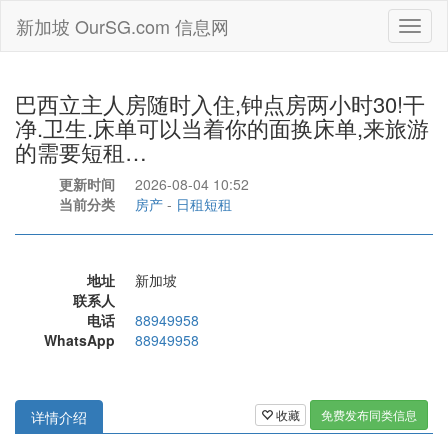
新加坡 OurSG.com 信息网
Toggl
naviga
巴西立主人房随时入住,钟点房两小时30!干
净.卫生.床单可以当着你的面换床单,来旅游
的需要短租…
更新时间
2026-08-04 10:52
当前分类
房产
-
日租短租
地址
新加坡
联系人
电话
88949958
WhatsApp
88949958
收藏
免费发布同类信息
详情介绍