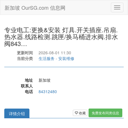
新加坡 OurSG.com 信息网
Toggl
naviga
专业电工:更换&安装 灯具.开关插座.吊扇.
热水器.线路检测.跳匣/换马桶进水阀.排水
阀843…
更新时间
2026-08-01 11:30
当前分类
生活服务
-
安装维修
地址
新加坡
联系人
电话
84312480
收藏
免费发布同类信息
详情介绍