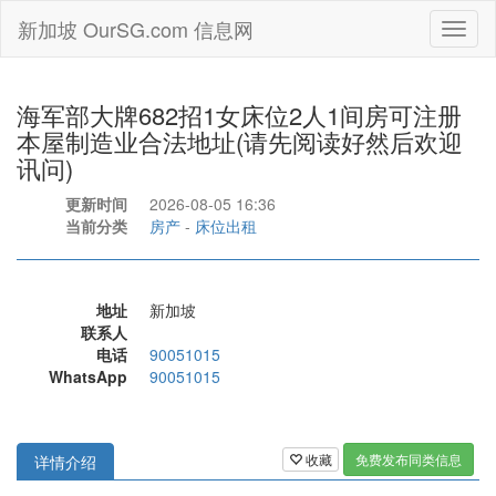
新加坡 OurSG.com 信息网
Toggl
naviga
海军部大牌682招1女床位2人1间房可注册
本屋制造业合法地址(请先阅读好然后欢迎
讯问)
更新时间
2026-08-05 16:36
当前分类
房产
-
床位出租
地址
新加坡
联系人
电话
90051015
WhatsApp
90051015
收藏
免费发布同类信息
详情介绍