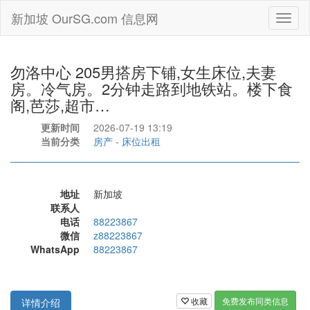
新加坡 OurSG.com 信息网
Toggl
naviga
勿洛中心 205男搭房下铺,女生床位,夫妻
房。冷气房。2分钟走路到地铁站。楼下食
阁,芭莎,超市…
更新时间
2026-07-19 13:19
当前分类
房产
-
床位出租
地址
新加坡
联系人
电话
88223867
微信
z88223867
WhatsApp
88223867
收藏
免费发布同类信息
详情介绍