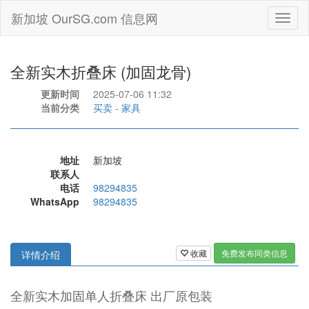
新加坡 OurSG.com 信息网
Toggl
naviga
全新实木折叠床 (加固龙骨)
更新时间
2025-07-06 11:32
当前分类
买卖
-
家具
地址
新加坡
联系人
电话
98294835
WhatsApp
98294835
收藏
免费发布同类信息
详情介绍
全新实木加固单人折叠床 出厂原包装