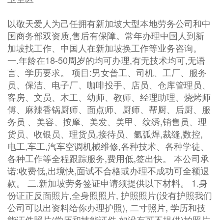
以敬天爱人为己任拥有新加坡大型本地劳务公司和中
国商务部双资质,售后有保障。常年办理中国人到新
加坡找工作、中国人在新加坡换工作等业务咨询。
一.年龄在18-50周岁的均可办理,有无技术均可,无语
言、学历要求。 项目:男女普工、司机、工厂、服务
员、保洁、电子厂、咖啡投手、店员、仓库管理员、
客房、文员、木工、幼师、教师、经理助理、烧烤师
傅、麻辣香锅厨师、面点师、厨师、帮厨、后厨、服
务员 、美容、按摩、美发、美甲、纹绣,销售员、理
货员、收银员、理货员,接待员、氩弧焊,裁缝,数控,
电工,车工,汽车空调机械维修,各种技术、各种学徒、
各种工作等全程跟踪服务,费用低,签出快。 本公司承
诺:收费低,出境快,面试不合格或办理不成功可全额退
款。 二.新加坡劳务签证申请须提供以下材料。 1.身
份证正反面照片,全身照照片, 护照照片(没有护照我们
公司可以出资料给你办理护照), 二寸照片, 学历和技
能证件照片(学历和技能证件,如没有可不提供)拍照片