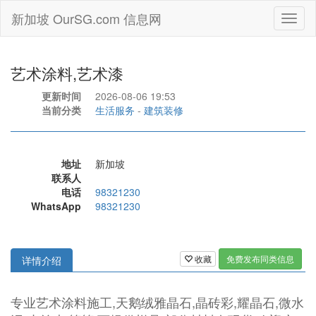
新加坡 OurSG.com 信息网
Toggl
naviga
艺术涂料,艺术漆
更新时间
2026-08-06 19:53
当前分类
生活服务
-
建筑装修
地址
新加坡
联系人
电话
98321230
WhatsApp
98321230
收藏
免费发布同类信息
详情介绍
专业艺术涂料施工,天鹅绒雅晶石,晶砖彩,耀晶石,微水