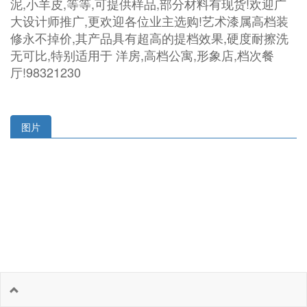
泥,小羊皮,等等,可提供样品,部分材料有现货!欢迎广
大设计师推广,更欢迎各位业主选购!艺术漆属高档装
修永不掉价,其产品具有超高的提档效果,硬度耐擦洗
无可比,特别适用于 洋房,高档公寓,形象店,档次餐
厅!98321230
图片