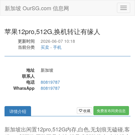
新加坡 OurSG.com 信息网
Toggl
naviga
苹果12pro,512G,换机转让有缘人
更新时间
2026-06-07 10:18
当前分类
买卖
-
手机
地址
新加坡
联系人
电话
80819787
WhatsApp
80819787
收藏
免费发布同类信息
详情介绍
新加坡出闲置12pro,512G内存,白色,无划痕无磕碰,客