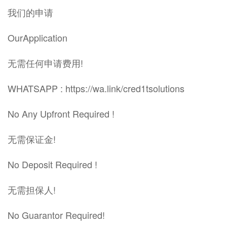
我们的申请
OurApplication
无需任何申请费用!
WHATSAPP : https://wa.link/cred1tsolutions
No Any Upfront Required !
无需保证金!
No Deposit Required !
无需担保人!
No Guarantor Required!