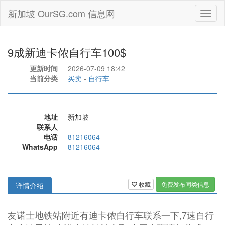
新加坡 OurSG.com 信息网
Toggl
naviga
9成新迪卡侬自行车100$
更新时间
2026-07-09 18:42
当前分类
买卖
-
自行车
地址
新加坡
联系人
电话
81216064
WhatsApp
81216064
收藏
免费发布同类信息
详情介绍
友诺士地铁站附近有迪卡侬自行车联系一下,7速自行