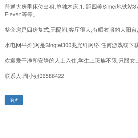
普通大房里床位出租,单独木床,1. 距四美Simei地铁站375米
Eleven等等。
整套房是四房复式,无隔间,客厅很大,有晒衣服的大阳台
水电网平摊(网是Singtel300兆光纤网络,任何游戏或
欢迎爱干净和安静的人士入住,学生上班族不限,只限女士
联系人:周小姐96586422
图片