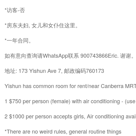
*访客-否
*房东夫妇, 女儿和女仆住这里。
*一年合同。
如有意向查询请WhatsApp联系 900743866Eric. 谢谢
地址: 173 Yishun Ave 7, 邮政编码760173
Yishun has common room for rent/near Canberra MRT
1 $750 per person (female) with air conditioning - (use
2 $1000 per person accepts girls, Air conditioning avai
*There are no weird rules, general routine things