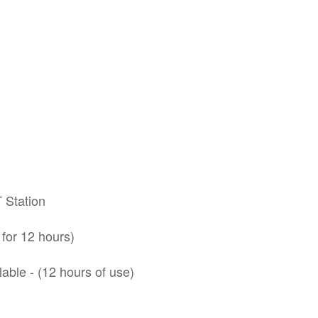
。
 Station
 for 12 hours)
lable - (12 hours of use)