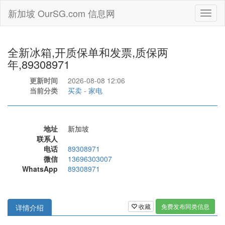
新加坡 OurSG.com 信息网
Toggl
naviga
全新冰箱,开质保单和发票,质保两
年,89308971
更新时间
2026-08-08 12:06
当前分类
买卖
-
家电
地址
新加坡
联系人
电话
89308971
微信
13696303007
WhatsApp
89308971
收藏
免费发布同类信息
详情介绍