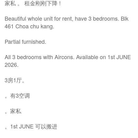
家私 。 租金刚刚下降 !
Beautiful whole unit for rent, have 3 bedrooms. Blk
461 Choa chu kang.
Partial furnished.
All 3 bedrooms with Aircons. Available on 1st JUNE
2026.
3房1厅。
。有3空调
。家私
。1st JUNE 可以搬进