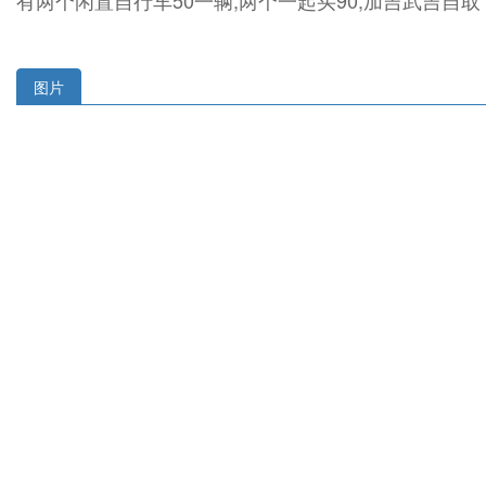
有两个闲置自行车50一辆,两个一起买90,加吉武吉自取
图片