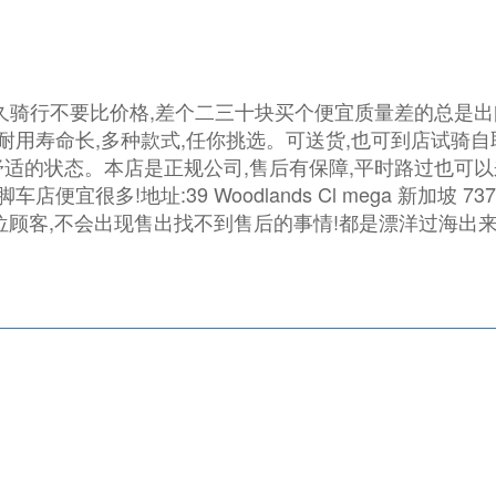
久骑行不要比价格,差个二三十块买个便宜质量差的总是出
,耐用寿命长,多种款式,任你挑选。可送货,也可到店试骑
舒适的状态。本店是正规公司,售后有保障,平时路过也可
很多!地址:39 Woodlands Cl mega 新加坡 737
店诚心对待每一位顾客,不会出现售出找不到售后的事情!都是漂洋过