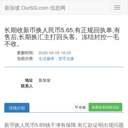
新加坡 OurSG.com 信息网
Toggl
naviga
长期收新币换人民币5.65,有正规回执单,有
售后,长期换汇主打回头客。冻结封控一毛
不收。
更新时间
2026-08-05 16:05
当前分类
生活服务
-
货币兑换
地址
新加坡
联系人
收藏
免费发布同类信息
详情介绍
新币换人民币5.65钱干净有保障,有汇款证明出现问题