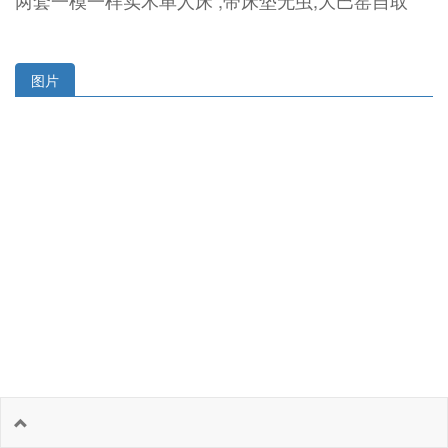
两套一模一样实木单人床 ,带床垫无虫,大巴窑自取
图片