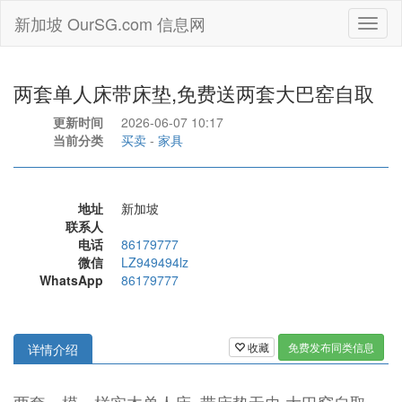
新加坡 OurSG.com 信息网
Toggl
naviga
两套单人床带床垫,免费送两套大巴窑自取
更新时间
2026-06-07 10:17
当前分类
买卖
-
家具
地址
新加坡
联系人
电话
86179777
微信
LZ949494lz
WhatsApp
86179777
收藏
免费发布同类信息
详情介绍