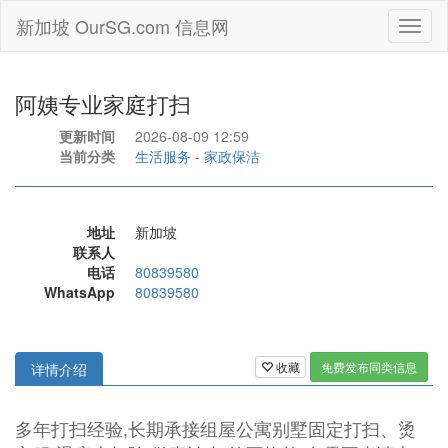
新加坡 OurSG.com 信息网
Toggl
naviga
阿姨专业家庭打扫
更新时间
2026-08-09 12:59
当前分类
生活服务
-
家政保洁
地址
新加坡
联系人
电话
80839580
WhatsApp
80839580
收藏
免费发布同类信息
详情介绍
多年打扫经验,长期承接组屋公寓别墅固定打扫、烫