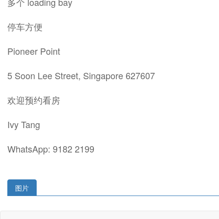
多个 loading bay
停车方便
Pioneer Point
5 Soon Lee Street, Singapore 627607
欢迎预约看房
Ivy Tang
WhatsApp: 9182 2199
图片