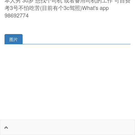
本人男 30岁 想找个司机 或者备用司机的工作 可自费
考3号不怕吃苦(目前有个3c驾照)What's app
98692774
图片