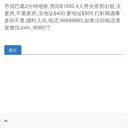
丹戎巴葛2分钟地铁,房间$1000,4人男女搭房出租,夫
妻房,不要夜班,没地址$400,要地址$500,打鼾喝酒事
多的不要,随时入住,电话:98688883,如果没回电话请
发微信Jolin_808077
图片